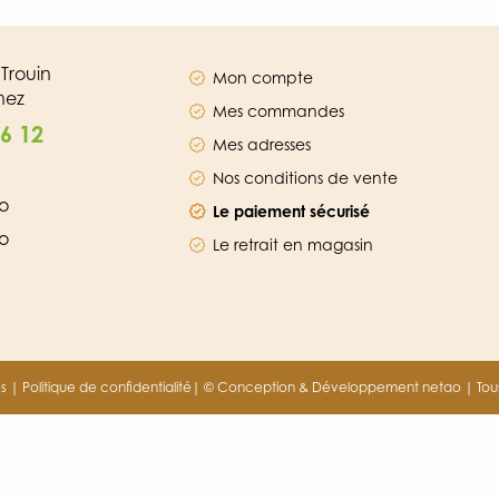
Trouin
Mon compte
nez
Mes commandes
56 12
Mes adresses
Nos conditions de vente
o
Le paiement sécurisé
o
Le retrait en magasin
s
|
Politique de confidentialité
|
© Conception & Développement netao | Tous 